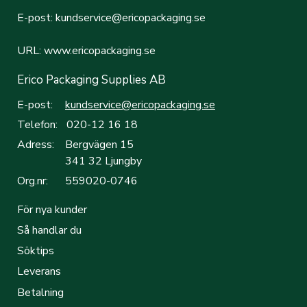
E-post: kundservice@ericopackaging.se
URL: www.ericopackaging.se
Erico Packaging Supplies AB
E-post:
kundservice@ericopackaging.se
Telefon:
020-12 16 18
Adress:
Bergvägen 15
341 32 Ljungby
Org.nr:
559020-0746
För nya kunder
Så handlar du
Söktips
Leverans
Betalning