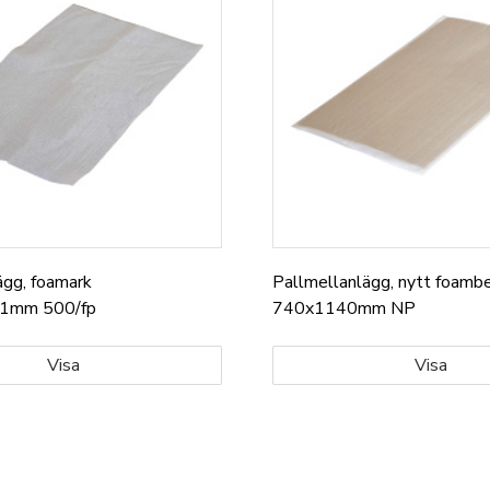
ägg, foamark
Pallmellanlägg, nytt foamb
1mm 500/fp
740x1140mm NP
Visa
Visa