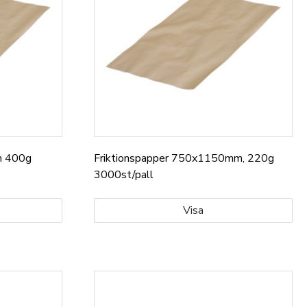
m 400g
Friktionspapper 750x1150mm, 220g
3000st/pall
Visa