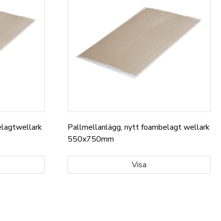
elagtwellark
Pallmellanlägg, nytt foambelagt wellark
550x750mm
Visa